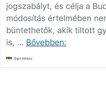
jogszabályt, és célja a Bu
módosítás értelmében ne
büntethetők, akik tiltott
A
is, …
Bővebben:
Jobbik
is
támogatja
Egri Válasz
a
Pride
betiltását