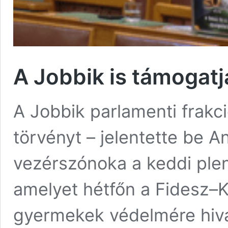
A Jobbik is támogatja
A Jobbik parlamenti frakc
törvényt – jelentette be A
vezérszónoka a keddi plená
amelyet hétfőn a Fidesz–K
gyermekek védelmére hiv