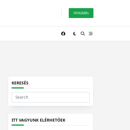
Hírküldés
KERESÉS
Search
for:
ITT VAGYUNK ELÉRHETŐEK