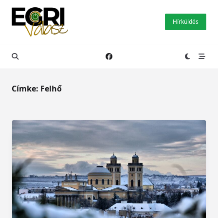
Skip
to
Hírküldés
content
Címke:
Felhő