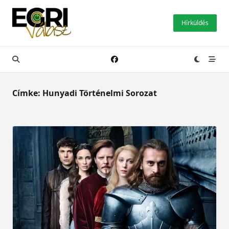
Skip
to
Hírküldés
content
Címke:
Hunyadi Történelmi Sorozat