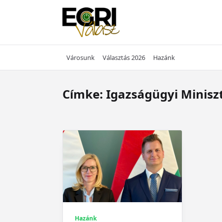
Skip
to
content
Városunk
Választás 2026
Hazánk
Címke:
Igazságügyi Minisz
Hazánk