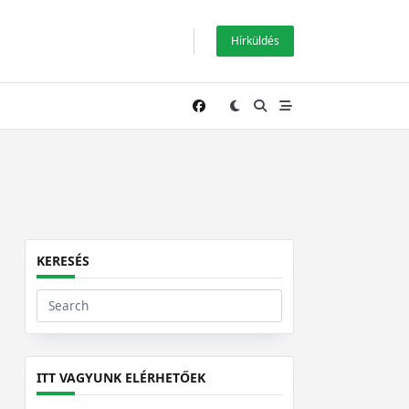
Hírküldés
KERESÉS
Search
for:
ITT VAGYUNK ELÉRHETŐEK