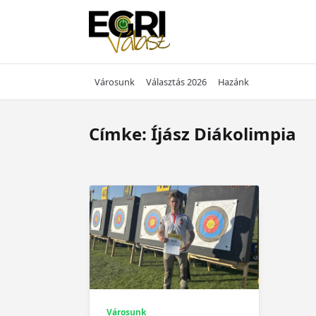
Skip
to
content
Városunk
Választás 2026
Hazánk
Címke:
Íjász Diákolimpia
Városunk