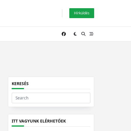
Hírküldés
KERESÉS
Search
for:
ITT VAGYUNK ELÉRHETŐEK