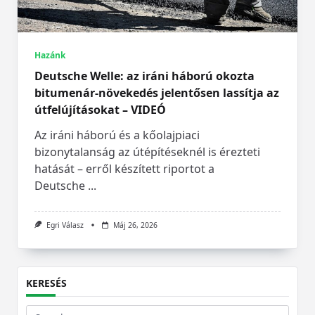
Hazánk
Deutsche Welle: az iráni háború okozta
bitumenár-növekedés jelentősen lassítja az
útfelújításokat – VIDEÓ
Az iráni háború és a kőolajpiaci
bizonytalanság az útépítéseknél is érezteti
hatását – erről készített riportot a
Deutsche
...
Egri Válasz
Máj 26, 2026
KERESÉS