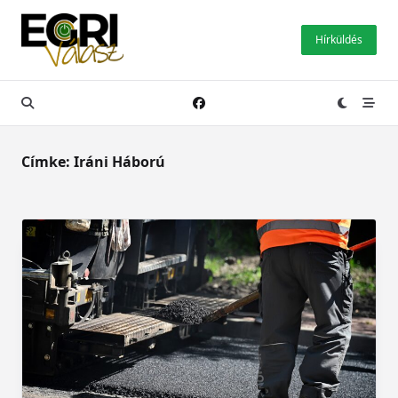
Skip
to
Hírküldés
content
Címke:
Iráni Háború