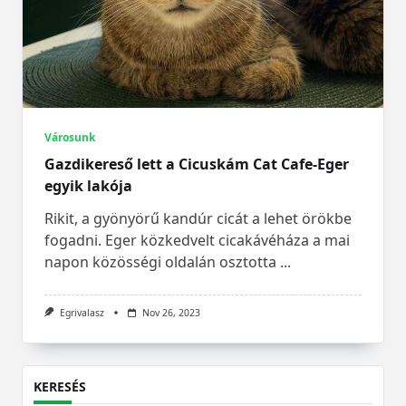
Városunk
Gazdikereső lett a Cicuskám Cat Cafe-Eger
egyik lakója
Rikit, a gyönyörű kandúr cicát a lehet örökbe
fogadni. Eger közkedvelt cicakávéháza a mai
napon közösségi oldalán osztotta
...
Egrivalasz
Nov 26, 2023
KERESÉS