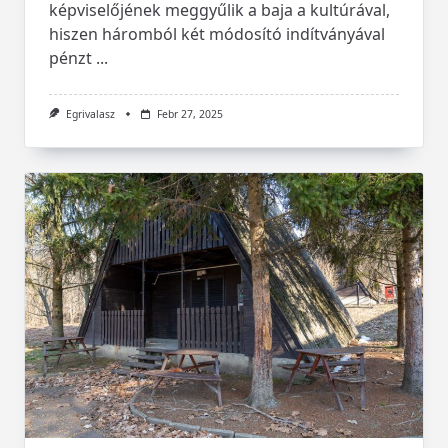
képviselőjének meggyűlik a baja a kultúrával,
hiszen háromból két módosító indítványával
pénzt
...
Egrivalasz
Febr 27, 2025