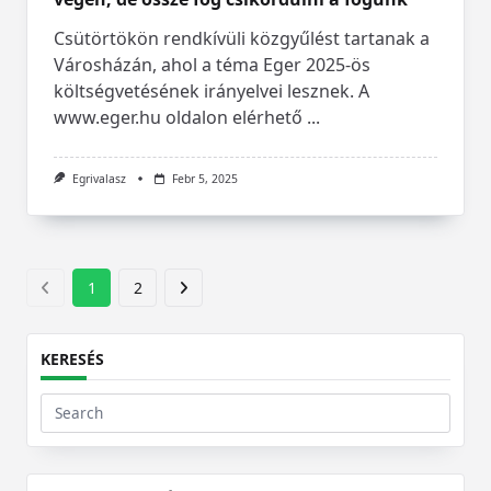
Csütörtökön rendkívüli közgyűlést tartanak a
Városházán, ahol a téma Eger 2025-ös
költségvetésének irányelvei lesznek. A
www.eger.hu oldalon elérhető
...
Egrivalasz
Febr 5, 2025
1
2
KERESÉS
Search
for: