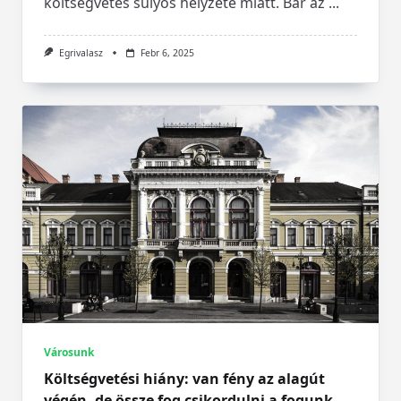
költségvetés súlyos helyzete miatt. Bár az
...
Egrivalasz
Febr 6, 2025
Városunk
Költségvetési hiány: van fény az alagút
végén, de össze fog csikordulni a fogunk