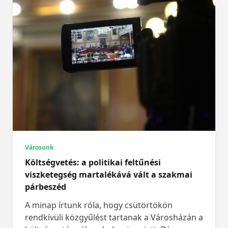
Városunk
Költségvetés: a politikai feltűnési
viszketegség martalékává vált a szakmai
párbeszéd
A minap írtunk róla, hogy csütörtökön
rendkívüli közgyűlést tartanak a Városházán a