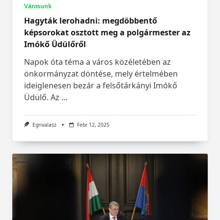
Városunk
Hagyták lerohadni: megdöbbentő
képsorokat osztott meg a polgármester az
Imókő Üdülőről
Napok óta téma a város közéletében az
önkormányzat döntése, mely értelmében
ideiglenesen bezár a felsőtárkányi Imókő
Üdülő. Az
...
Egrivalasz
Febr 12, 2025