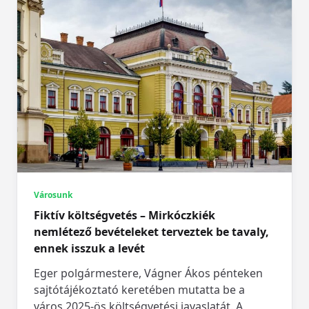
Városunk
Fiktív költségvetés – Mirkóczkiék
nemlétező bevételeket terveztek be tavaly,
ennek isszuk a levét
Eger polgármestere, Vágner Ákos pénteken
sajtótájékoztató keretében mutatta be a
város 2025-ös költségvetési javaslatát. A