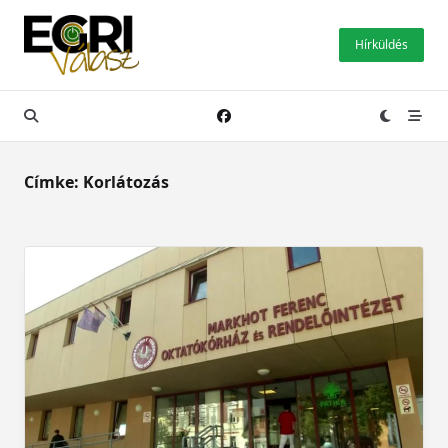
Skip
to
Hírküldés
content
Címke:
Korlátozás