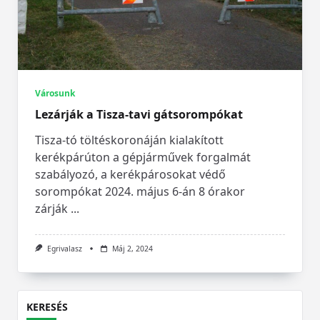
Városunk
Lezárják a Tisza-tavi gátsorompókat
Tisza-tó töltéskoronáján kialakított
kerékpárúton a gépjárművek forgalmát
szabályozó, a kerékpárosokat védő
sorompókat 2024. május 6-án 8 órakor
zárják
...
Egrivalasz
Máj 2, 2024
KERESÉS