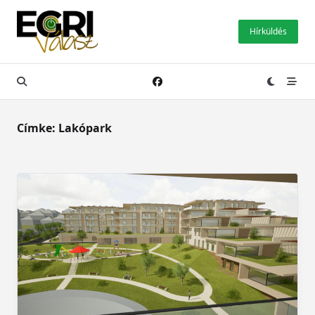
Skip
to
Hírküldés
content
Címke:
Lakópark