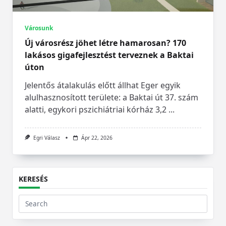
Városunk
Új városrész jöhet létre hamarosan? 170
lakásos gigafejlesztést terveznek a Baktai
úton
Jelentős átalakulás előtt állhat Eger egyik
alulhasznosított területe: a Baktai út 37. szám
alatti, egykori pszichiátriai kórház 3,2
...
Egri Válasz
Ápr 22, 2026
KERESÉS
Search
for: