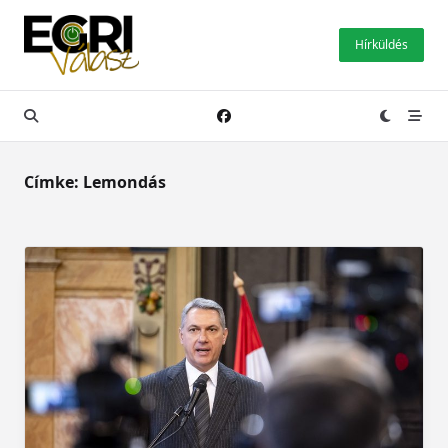
Skip
to
Hírküldés
content
Címke:
Lemondás