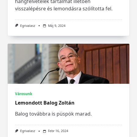
hangfelvételek tartalmát illetően
visszalépésre és lemondásra szólította fel.
Egrivalasz
Máj 9, 2024
Városunk
Lemondott Balog Zoltán
Balog továbbra is püspök marad.
Egrivalasz
Febr 16, 2024