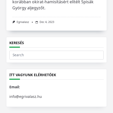
korábban okirat-hamisításért elítélt Spisák
György aljegyzőt.
Egrivalasz
Dec 4, 2023
KERESÉS
Search
for:
ITT VAGYUNK ELÉRHETŐEK
Email:
info@egrivalasz.hu