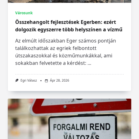
Városunk
Összehangolt fejlesztések Egerben: ezért
dolgozik egyszerre több helyszínen a vízmű
Az elmúlt időszakban Eger számos pontján
találkozhattak az egriek felbontott
útszakaszokkal és közműmunkákkal, ami
sokakban felvetette a kérdést:
...
Egri Válasz
Ápr 28, 2026