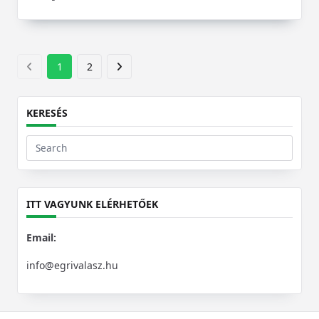
1
2
KERESÉS
Search
for:
ITT VAGYUNK ELÉRHETŐEK
Email:
info@egrivalasz.hu