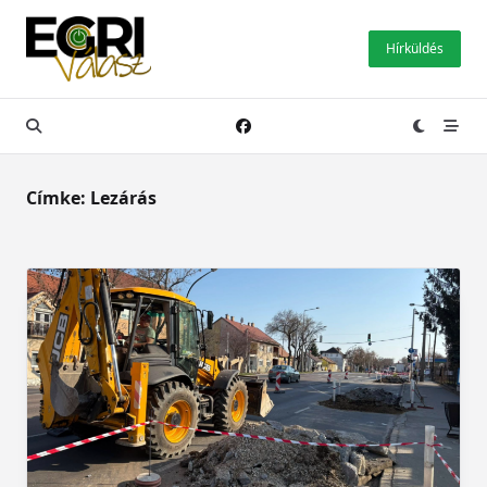
Skip
to
Hírküldés
content
Címke:
Lezárás