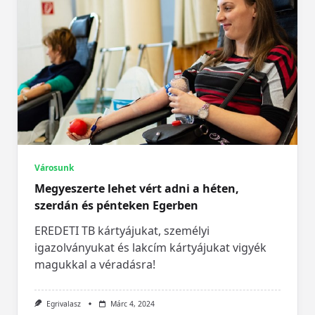
Városunk
Megyeszerte lehet vért adni a héten,
szerdán és pénteken Egerben
EREDETI TB kártyájukat, személyi
igazolványukat és lakcím kártyájukat vigyék
magukkal a véradásra!
Egrivalasz
Márc 4, 2024