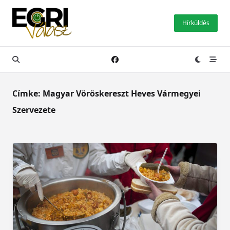
Skip
to
Hírküldés
content
Címke:
Magyar Vöröskereszt Heves Vármegyei
Szervezete