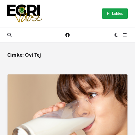
Skip
to
Hírküldés
content
Címke:
Ovi Tej