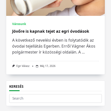
Városunk
Jövőre is kapnak tejet az egri óvodások
A következő nevelési évben is folytatódik az
óvodai tejellátás Egerben. Erről Vágner Ákos
polgármester ír közösségi oldalán. A
...
Egri Válasz
Máj 17, 2026
KERESÉS
Search
for: