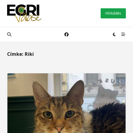
Skip
to
Hírküldés
content
Címke:
Riki