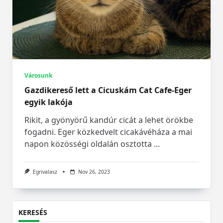
Városunk
Gazdikereső lett a Cicuskám Cat Cafe-Eger
egyik lakója
Rikit, a gyönyörű kandúr cicát a lehet örökbe
fogadni. Eger közkedvelt cicakávéháza a mai
napon közösségi oldalán osztotta
...
Egrivalasz
Nov 26, 2023
KERESÉS