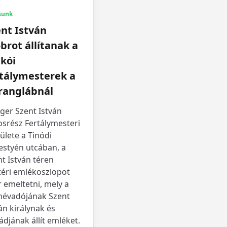
sunk
nt István
brot állítanak a
kói
rtálymesterek a
ranglábnál
ger Szent István
osrész Fertálymesteri
ülete a Tinódi
estyén utcában, a
t István téren
téri emlékoszlopot
 emeltetni, mely a
 névadójának Szent
án királynak és
ádjának állít emléket.