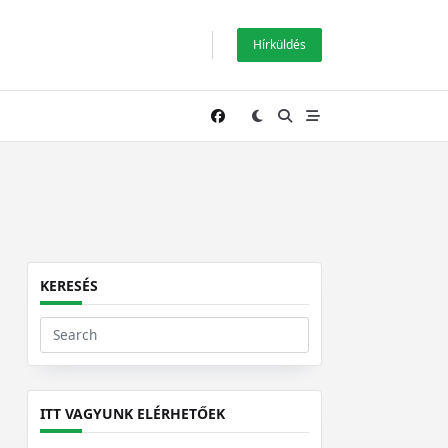
Hírküldés
KERESÉS
Search
for:
ITT VAGYUNK ELÉRHETŐEK