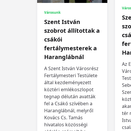
Váro
Városunk
Sze
Szent István
szo
szobrot állítottak a
csá
csákói
fe
fertálymesterek a
Ha
Haranglábnál
Az E
A Szent István Városrész
Vár
Fertálymesteri Testülete
Test
által kezdeményezett
Seb
köztéri emlékoszlopot
Szen
tegnap délután avatták
köz
fel a Csákó szívében a
akar
Haranglábnál, melyről
tér
Kovács Cs. Tamás
Istv
hivatalos közösségi
csal