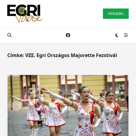
Skip
to
Hírküldés
content
Címke:
VIII. Egri Országos Majorette Fezstivál