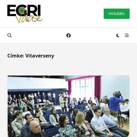
Skip
to
Hírküldés
content
Címke:
Vitaverseny