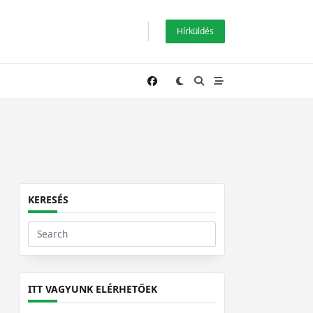
Hírküldés
KERESÉS
Search
for:
ITT VAGYUNK ELÉRHETŐEK