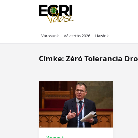
Skip
to
content
Városunk
Választás 2026
Hazánk
Címke:
Zéró Tolerancia Dr
Városunk