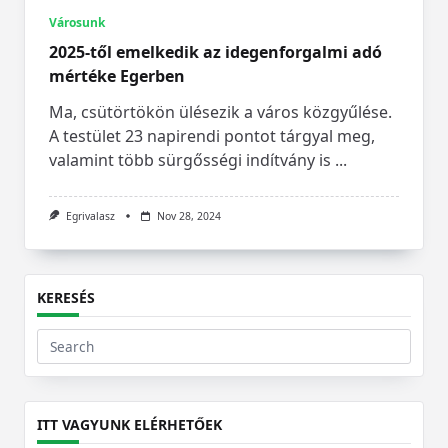
Városunk
2025-től emelkedik az idegenforgalmi adó
mértéke Egerben
Ma, csütörtökön ülésezik a város közgyűlése.
A testület 23 napirendi pontot tárgyal meg,
valamint több sürgősségi indítvány is
...
Egrivalasz
Nov 28, 2024
KERESÉS
Search
for:
ITT VAGYUNK ELÉRHETŐEK