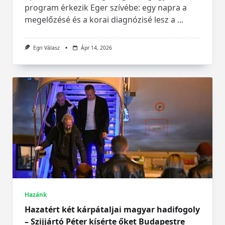
program érkezik Eger szívébe: egy napra a
megelőzésé és a korai diagnózisé lesz a
...
Egri Válasz
Ápr 14, 2026
Hazánk
Hazatért két kárpátaljai magyar hadifogoly
– Szijjártó Péter kísérte őket Budapestre