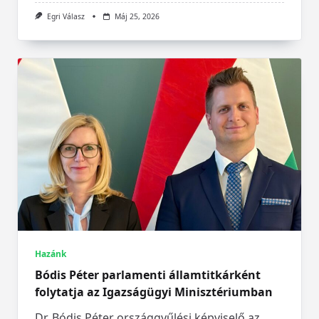
Egri Válasz
Máj 25, 2026
Hazánk
Bódis Péter parlamenti államtitkárként
folytatja az Igazságügyi Minisztériumban
Dr. Bódis Péter országgyűlési képviselő az