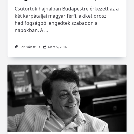
Csütörtök hajnalban Budapestre érkezett az a
két kárpátaljai magyar férfi, akiket orosz
hadifogságból engedtek szabadon a
napokban. A
...
Egri Válasz
Márc 5, 2026