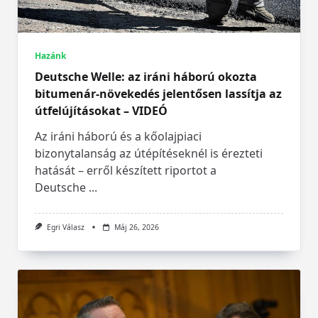
Hazánk
Deutsche Welle: az iráni háború okozta
bitumenár-növekedés jelentősen lassítja az
útfelújításokat – VIDEÓ
Az iráni háború és a kőolajpiaci
bizonytalanság az útépítéseknél is érezteti
hatását – erről készített riportot a
Deutsche
...
Egri Válasz
Máj 26, 2026