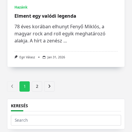
Hazánk
Elment egy valódi legenda
78 éves korában elhunyt Fenyő Miklós, a
magyar rock and roll egyik meghatározó
alakja. A hírt a zenész
...
Egri Válasz
Jan 31, 2026
1
2
KERESÉS
Search
for: