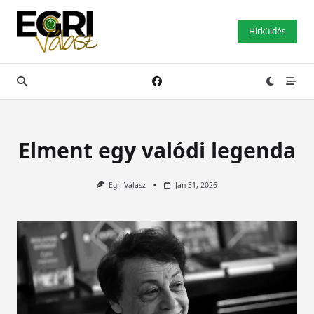
Skip
to
Hírküldés
content
Elment egy valódi legenda
Egri Válasz
Jan 31, 2026