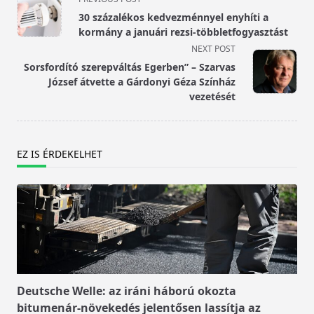
class="nav-
30 százalékos kedvezménnyel enyhíti a
subtitle
kormány a januári rezsi-többletfogyasztást
screen-
NEXT POST
reader-
Sorsfordító szerepváltás Egerben” – Szarvas
text">Page</span>
József átvette a Gárdonyi Géza Színház
vezetését
EZ IS ÉRDEKELHET
Deutsche Welle: az iráni háború okozta
bitumenár-növekedés jelentősen lassítja az