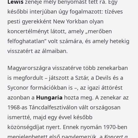
Lewis
zenéje mély benyomást tett rá. Egy
későbbi interjúban úgy fogalmazott: tízéves
pesti gyerekként New Yorkban olyan
koncertélményt látott, amely „merőben
felfoghatatlan” volt számára, és amely hetekig
visszatért az álmaiban.
Magyarországra visszatérve több zenekarban
is megfordult – játszott a Sztár, a Devils és a
Syconor formációkban is –, az igazi áttörést
azonban a
Hungaria
hozta meg. A zenekar az
1968-as Táncdalfesztiválon vált országosan
ismertté, majd egy évvel később
közönségdíjat nyert. Ennek nyomán 1970-ben
megjelenhetett első nagylemezük, a
Koncert a