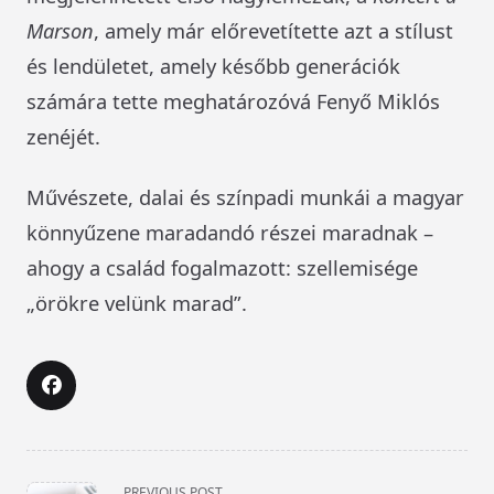
Marson
, amely már előrevetítette azt a stílust
és lendületet, amely később generációk
számára tette meghatározóvá Fenyő Miklós
zenéjét.
Művészete, dalai és színpadi munkái a magyar
könnyűzene maradandó részei maradnak –
ahogy a család fogalmazott: szellemisége
„örökre velünk marad”.
<span
PREVIOUS POST