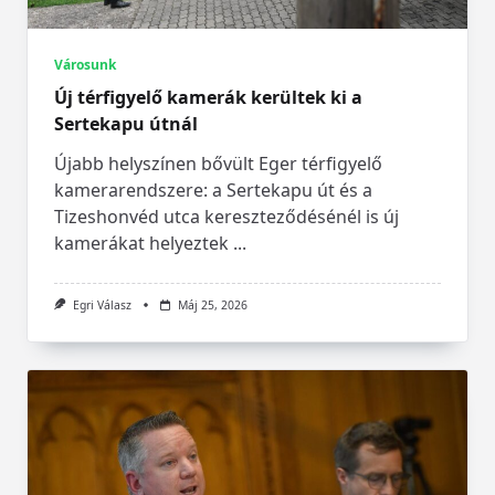
Városunk
Új térfigyelő kamerák kerültek ki a
Sertekapu útnál
Újabb helyszínen bővült Eger térfigyelő
kamerarendszere: a Sertekapu út és a
Tizeshonvéd utca kereszteződésénél is új
kamerákat helyeztek
...
Egri Válasz
Máj 25, 2026