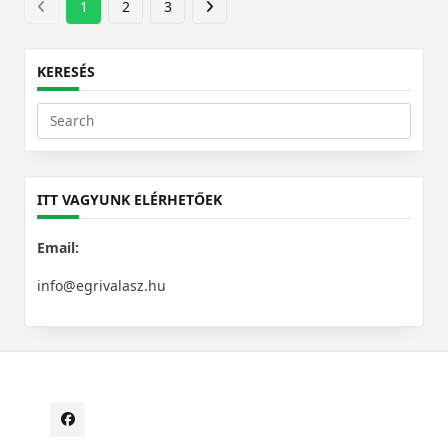
1
2
3
KERESÉS
Search
for:
ITT VAGYUNK ELÉRHETŐEK
Email:
info@egrivalasz.hu