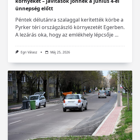
környékét – javítások jönnek a június 4-ei
ünnepség előtt
Péntek délutánra szalaggal kerítették körbe a
Pyrker téri országzászló környezetét Egerben.
A lezárás oka, hogy az emlékhely lépcsője
...
Egri Válasz
Máj 25, 2026