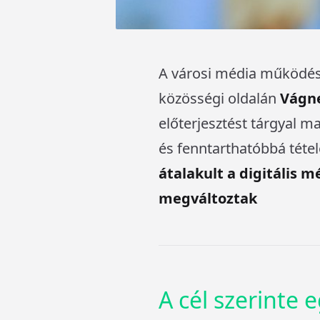
A városi média működésé
közösségi oldalán
Vágne
előterjesztést tárgyal 
és fenntarthatóbbá téte
átalakult a digitális 
megváltoztak
A cél szerinte 