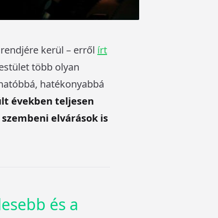
rendjére kerül – erről
írt
testület több olyan
áthatóbbá, hatékonyabbá
lt években teljesen
l szembeni elvárások is
lesebb és a