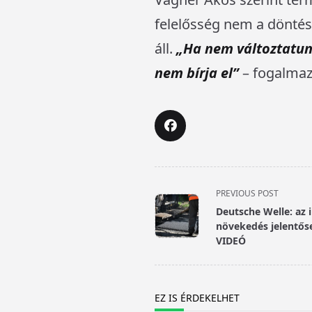
felelősség nem a dönté
áll.
„Ha nem változtatunk
nem bírja el”
– fogalmaz
<span
PREVIOUS POST
class="nav-
Deutsche Welle: az 
subtitle
növekedés jelentősen
screen-
VIDEÓ
reader-
text">Page</span>
EZ IS ÉRDEKELHET