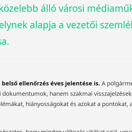
közelebb álló városi médiamű
elynek alapja a vezetői szemlé
a.
 belső ellenőrzés éves jelentése is.
A polgárme
ai dokumentumok, hanem szakmai visszajelzések
blémákat, hiányosságokat és azokat a pontokat, a
észetes, hogy minden változás vitákat szül, ugy