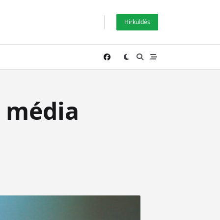
Hírküldés
i média