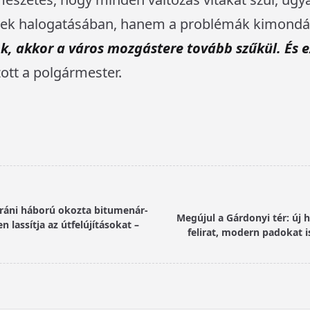
sek halogatásában, hanem a problémák kimondá
, akkor a város mozgástere tovább szűkül. És e
ott a polgármester.
iráni háború okozta bitumenár-
Megújul a Gárdonyi tér: új 
 lassítja az útfelújításokat –
felirat, modern padokat i