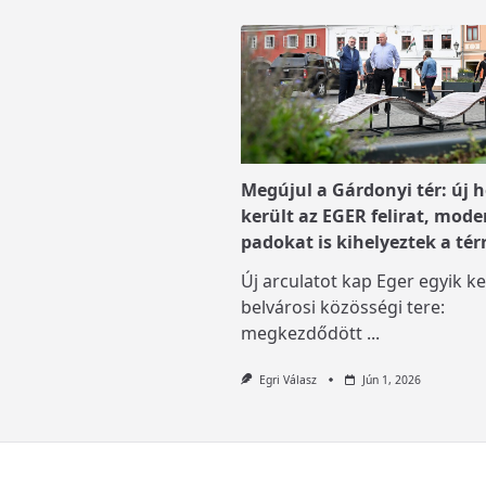
Megújul a Gárdonyi tér: új h
került az EGER felirat, mode
padokat is kihelyeztek a tér
Új arculatot kap Eger egyik ke
belvárosi közösségi tere:
megkezdődött
...
Egri Válasz
Jún 1, 2026