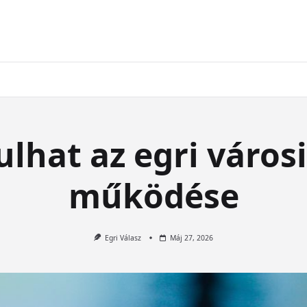
lhat az egri város
működése
Egri Válasz
Máj 27, 2026