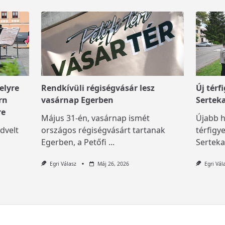
elyre
Rendkívüli régiségvásár lesz
Új térf
rn
vasárnap Egerben
Sertek
re
Május 31-én, vasárnap ismét
Újabb h
dvelt
országos régiségvásárt tartanak
térfigy
Egerben, a Petőfi
...
Serteka
Egri Válasz
Máj 26, 2026
Egri Vál