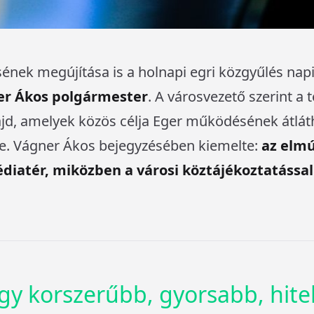
nek megújítása is a holnapi egri közgyűlés napi
r Ákos polgármester
. A városvezető szerint a 
majd, amelyek közös célja Eger működésének átl
le. Vágner Ákos bejegyzésében kiemelte:
az elmú
médiatér, miközben a városi köztájékoztatássa
egy korszerűbb, gyorsabb, hite