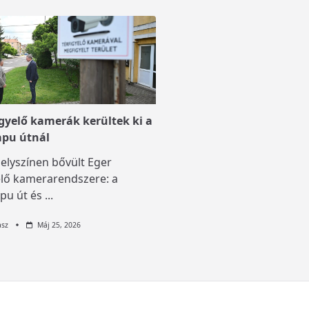
igyelő kamerák kerültek ki a
apu útnál
elyszínen bővült Eger
elő kamerarendszere: a
pu út és
...
asz
Máj 25, 2026