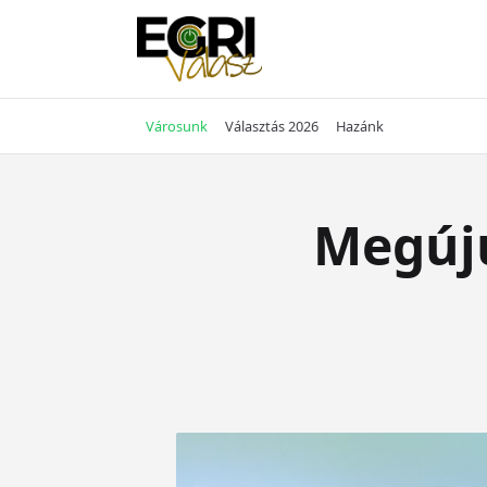
Skip
to
content
Városunk
Választás 2026
Hazánk
Megúju