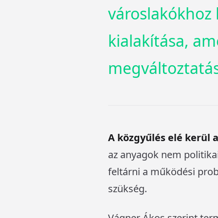
városlakókhoz 
kialakítása, am
megváltoztatás
A közgyűlés elé kerül a
az anyagok nem politik
feltárni a működési pro
szükség.
Vágner Ákos szerint term