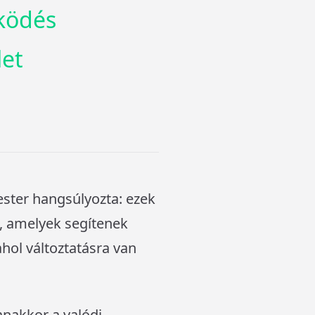
ködés
let
ster hangsúlyozta: ezek
, amelyek segítenek
hol változtatásra van
anakkor a valódi