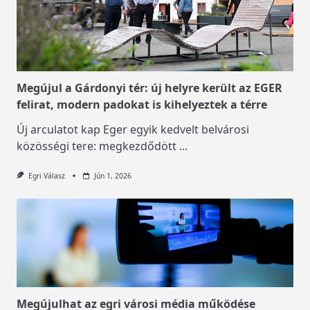
Megújul a Gárdonyi tér: új helyre került az EGER
felirat, modern padokat is kihelyeztek a térre
Új arculatot kap Eger egyik kedvelt belvárosi
közösségi tere: megkezdődött
...
Egri Válasz
Jún 1, 2026
Megújulhat az egri városi média működése