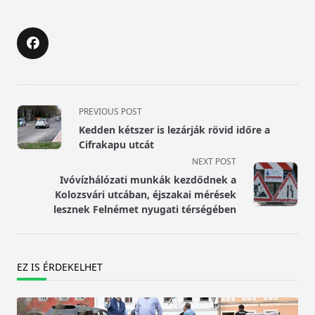
<span
PREVIOUS POST
class="nav-
Kedden kétszer is lezárják rövid időre a
subtitle
Cifrakapu utcát
screen-
NEXT POST
reader-
Ivóvízhálózati munkák kezdődnek a
text">Page</span>
Kolozsvári utcában, éjszakai mérések
lesznek Felnémet nyugati térségében
EZ IS ÉRDEKELHET