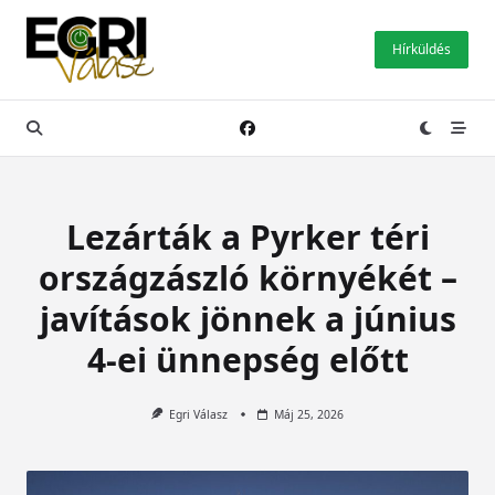
Skip
to
Hírküldés
content
Lezárták a Pyrker téri
országzászló környékét –
javítások jönnek a június
4-ei ünnepség előtt
Egri Válasz
Máj 25, 2026