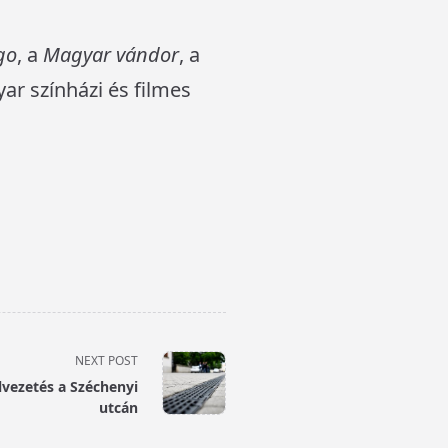
go
, a
Magyar vándor
, a
yar színházi és filmes
NEXT POST
lvezetés a Széchenyi
utcán