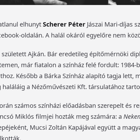
atlanul elhunyt
Scherer Péter
Jászai Mari-díjas s
ebook-oldalán. A halál okáról egyelőre nem közöl
született Ajkán. Bár eredetileg építőmérnöki dip
men, már fiatalon a színház felé fordult: 1984-b
athoz. Később a Bárka Színház alapító tagja lett,
 haláláig a Nézőművészeti Kft. társulatához tarto
során számos színházi előadásban szerepelt és re
ncsó Miklós filmjei hozták meg számára: a
Nekem
péjeként, Mucsi Zoltán Kapájával együtt a magya
kották.