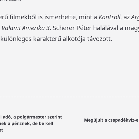
rű filmekből is ismerhette, mint a
Kontroll
, az
Ar
a
Valami Amerika 3
. Scherer Péter halálával a mag
különleges karakterű alkotója távozott.
i adó, a polgármester szerint
Megújult a csapadékvíz-e
ek a pénznek, de be kell
et