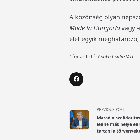
A közönség olyan népsze
Made in Hungaria
vagy 
élet egyik meghatározó, 
Címlapfotó:
Cseke Csilla/MTI
<span
PREVIOUS POST
class="nav-
Marad a szolidaritás
subtitle
lenne más helye enn
screen-
tartani a törvények
reader-