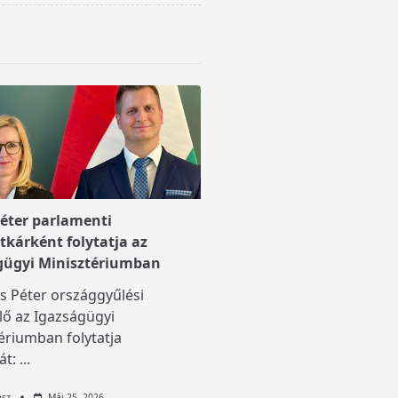
Péter parlamenti
tkárként folytatja az
gügyi Minisztériumban
is Péter országgyűlési
lő az Igazságügyi
ériumban folytatja
át:
...
asz
Máj 25, 2026