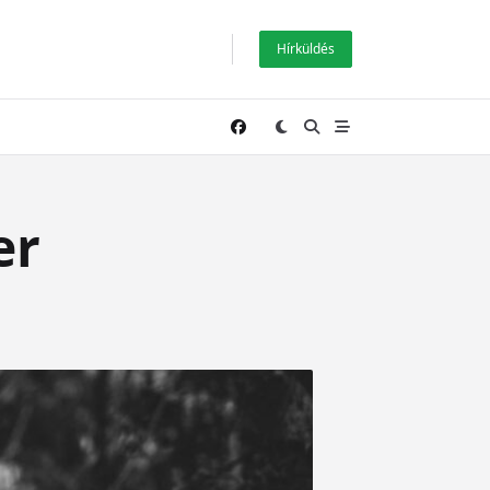
Hírküldés
er