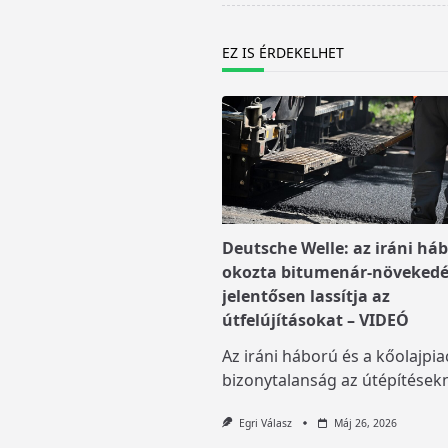
text">Page</span>
EZ IS ÉRDEKELHET
Deutsche Welle: az iráni há
okozta bitumenár-növekedé
jelentősen lassítja az
útfelújításokat – VIDEÓ
Az iráni háború és a kőolajpia
bizonytalanság az útépítésekn
Egri Válasz
Máj 26, 2026