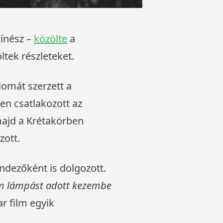
zínész –
közölte
a
tek részleteket.
lomát szerzett a
en csatlakozott az
 majd a Krétakörben
zott.
ndezőként is dolgozott.
 lámpást adott kezembe
r film egyik