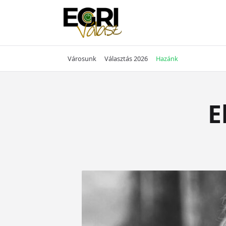
Skip
to
content
Városunk
Választás 2026
Hazánk
E