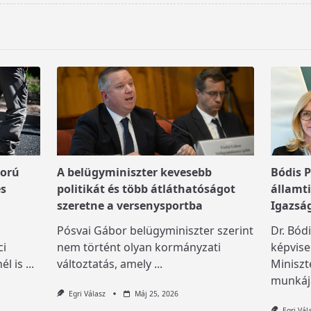
ború
A belügyminiszter kevesebb
Bódis 
s
politikát és több átláthatóságot
államti
szeretne a versenysportba
Igazsá
Pósvai Gábor belügyminiszter szerint
Dr. Bód
ci
nem történt olyan kormányzati
képvise
él is
...
változtatás, amely
...
Miniszt
munkáj
Egri Válasz
Máj 25, 2026
Egri Vál