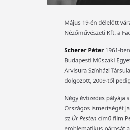
Május 19-én délelőtt vár
Nézőművészeti Kft. a Fac
Scherer Péter
1961-ben 
Budapesti Műszaki Egyete
Arvisura Színházi Társul
dolgozott, 2009-től pedig
Négy évtizedes pályája 
Országos ismertségét Ja
az Úr Pesten
című film Pe
emblematikus párosát al