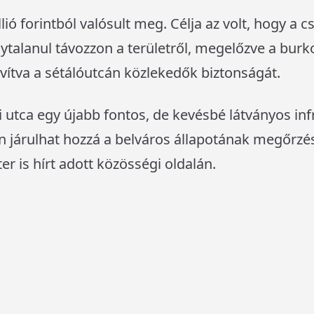
ió forintból valósult meg. Célja az volt, hogy a 
talanul távozzon a területről, megelőzve a burk
vítva a sétálóutcán közlekedők biztonságát.
yi utca egy újabb fontos, de kevésbé látványos in
 járulhat hozzá a belváros állapotának megőrzésé
 is hírt adott közösségi oldalán.