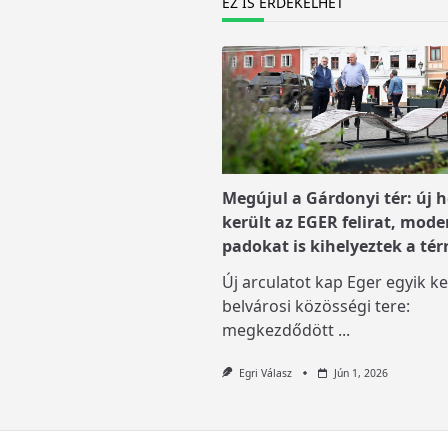
EZ IS ÉRDEKELHET
Megújul a Gárdonyi tér: új h
került az EGER felirat, mode
padokat is kihelyeztek a tér
Új arculatot kap Eger egyik ke
belvárosi közösségi tere:
megkezdődött
...
Egri Válasz
Jún 1, 2026