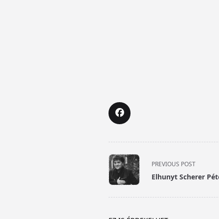
<span
PREVIOUS POST
class="nav-
Elhunyt Scherer Pét
subtitle
screen-
reader-
text">Page</span>