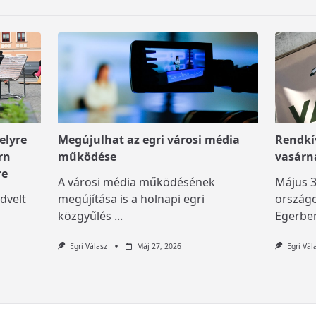
elyre
Megújulhat az egri városi média
Rendkív
rn
működése
vasárn
re
A városi média működésének
Május 3
dvelt
megújítása is a holnapi egri
országo
közgyűlés
...
Egerben
Egri Válasz
Máj 27, 2026
Egri Vál