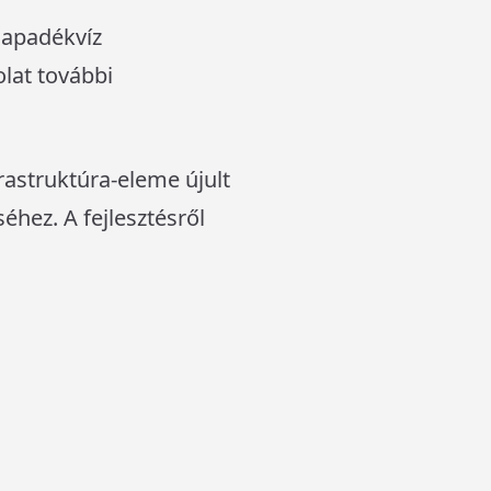
csapadékvíz
olat további
frastruktúra-eleme újult
hez. A fejlesztésről