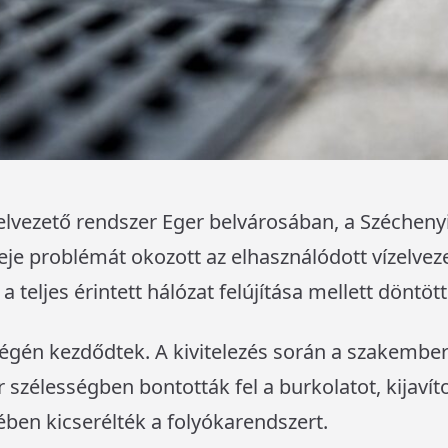
elvezető rendszer Eger belvárosában, a Széchenyi
je problémát okozott az elhasználódott vízelveze
a teljes érintett hálózat felújítása mellett döntött
égén kezdődtek. A kivitelezés során a szakembe
szélességben bontották fel a burkolatot, kijavít
zében kicserélték a folyókarendszert.