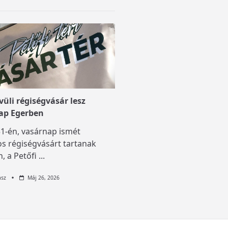
üli régiségvásár lesz
ap Egerben
1-én, vasárnap ismét
s régiségvásárt tartanak
, a Petőfi
...
asz
Máj 26, 2026