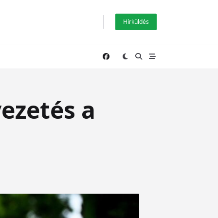
Hírküldés
ezetés a