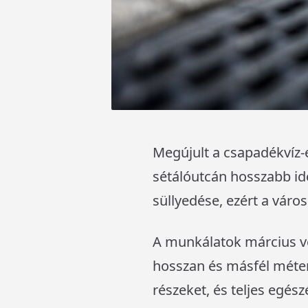
Megújult a csapadékvíz-
sétálóutcán hosszabb ide
süllyedése, ezért a város 
A munkálatok március v
hosszan és másfél méter 
részeket, és teljes egés