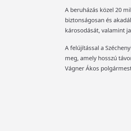
A beruházás közel 20 mill
biztonságosan és akadály
károsodását, valamint ja
A felújítással a Széchen
meg, amely hosszú távon
Vágner Ákos polgármester