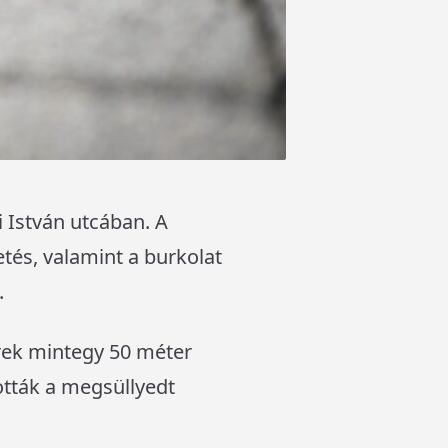
 István utcában. A
tés, valamint a burkolat
.
rek mintegy 50 méter
ották a megsüllyedt