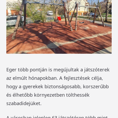
Eger több pontján is megújultak a játszóterek
az elmúlt hónapokban. A fejlesztések célja,
hogy a gyerekek biztonságosabb, korszerűbb
és élhetőbb környezetben tölthessék
szabadidejüket.
A városban jelenleg 63 játszótéren több mint