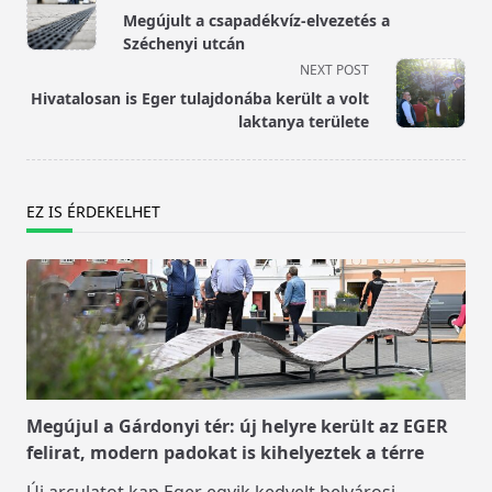
class="nav-
Megújult a csapadékvíz-elvezetés a
subtitle
Széchenyi utcán
screen-
NEXT POST
reader-
Hivatalosan is Eger tulajdonába került a volt
text">Page</span>
laktanya területe
EZ IS ÉRDEKELHET
Megújul a Gárdonyi tér: új helyre került az EGER
felirat, modern padokat is kihelyeztek a térre
Új arculatot kap Eger egyik kedvelt belvárosi