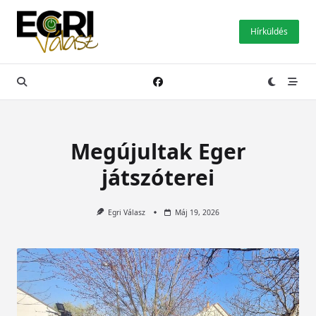
Skip
to
Hírküldés
content
Megújultak Eger
játszóterei
Egri Válasz
Máj 19, 2026