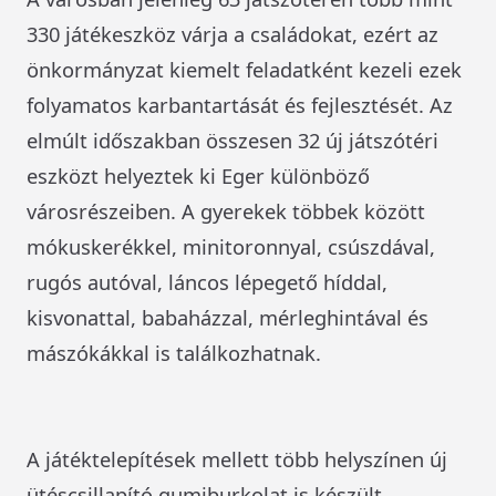
330 játékeszköz várja a családokat, ezért az
önkormányzat kiemelt feladatként kezeli ezek
folyamatos karbantartását és fejlesztését. Az
elmúlt időszakban összesen 32 új játszótéri
eszközt helyeztek ki Eger különböző
városrészeiben. A gyerekek többek között
mókuskerékkel, minitoronnyal, csúszdával,
rugós autóval, láncos lépegető híddal,
kisvonattal, babaházzal, mérleghintával és
mászókákkal is találkozhatnak.
A játéktelepítések mellett több helyszínen új
ütéscsillapító gumiburkolat is készült,