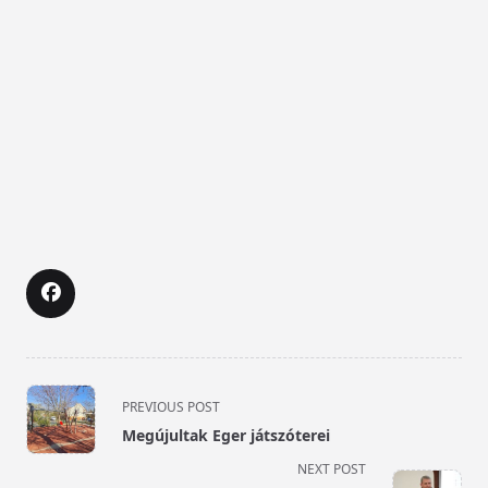
<span
PREVIOUS POST
class="nav-
Megújultak Eger játszóterei
subtitle
NEXT POST
screen-