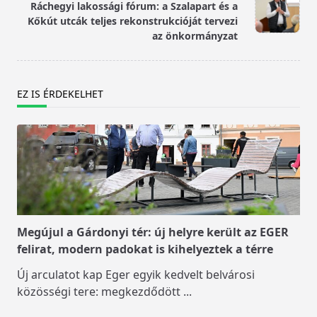
Ráchegyi lakossági fórum: a Szalapart és a
reader-
Kőkút utcák teljes rekonstrukcióját tervezi
text">Page</span>
az önkormányzat
EZ IS ÉRDEKELHET
Megújul a Gárdonyi tér: új helyre került az EGER
felirat, modern padokat is kihelyeztek a térre
Új arculatot kap Eger egyik kedvelt belvárosi
közösségi tere: megkezdődött
...