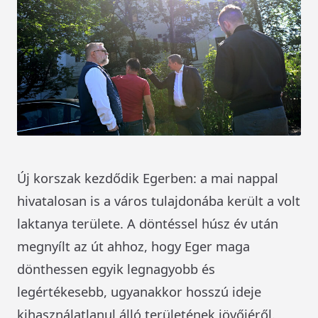
Új korszak kezdődik Egerben: a mai nappal
hivatalosan is a város tulajdonába került a volt
laktanya területe. A döntéssel húsz év után
megnyílt az út ahhoz, hogy Eger maga
dönthessen egyik legnagyobb és
legértékesebb, ugyanakkor hosszú ideje
kihasználatlanul álló területének jövőjéről.