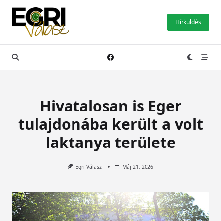
Skip
to
Hírküldés
content
Hivatalosan is Eger
tulajdonába került a volt
laktanya területe
Egri Válasz
Máj 21, 2026