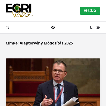
Skip
to
Hírküldés
content
Címke:
Alaptörvény Módosítás 2025