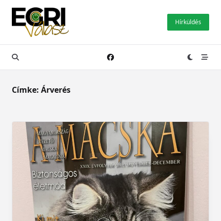
Skip
to
Hírküldés
content
Címke:
Árverés