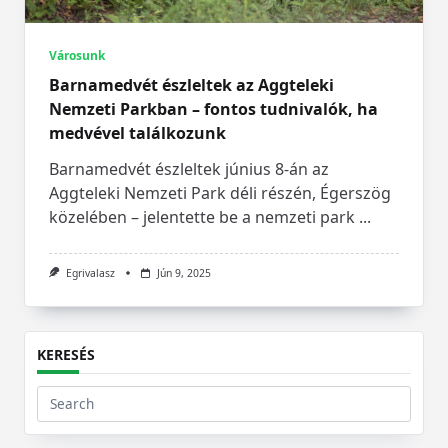
Városunk
Barnamedvét észleltek az Aggteleki
Nemzeti Parkban – fontos tudnivalók, ha
medvével találkozunk
Barnamedvét észleltek június 8-án az
Aggteleki Nemzeti Park déli részén, Égerszög
közelében – jelentette be a nemzeti park
...
Egrivalasz
Jún 9, 2025
KERESÉS
Search
for: