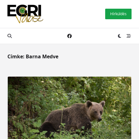
Skip
to
Hírküldés
content
Címke:
Barna Medve