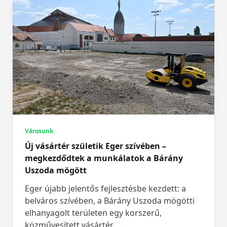
Városunk
Új vásártér születik Eger szívében –
megkezdődtek a munkálatok a Bárány
Uszoda mögött
Eger újabb jelentős fejlesztésbe kezdett: a
belváros szívében, a Bárány Uszoda mögötti
elhanyagolt területen egy korszerű,
közművesített vásártér
...