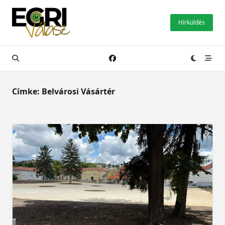
Skip
to
Hírküldés
content
Címke:
Belvárosi Vásártér