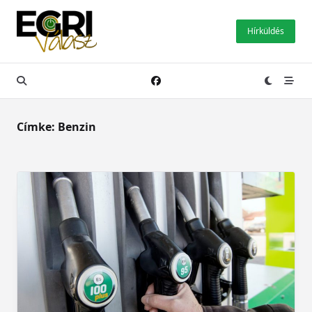
Skip
to
Hírküldés
content
Címke:
Benzin