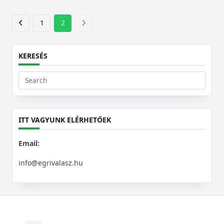
1
2
KERESÉS
Search
for:
ITT VAGYUNK ELÉRHETŐEK
Email:
info@egrivalasz.hu