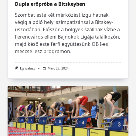
Dupla erőpróba a Bitskeyben
Szombat este két mérkőzést izgulhatnak
végig a póló helyi szimpatizánsai a Bitskey-
uszodában. Először a hölgyek szállnak vízbe a
Ferencváros elleni Bajnokok Ligája találkozón,
majd késő este férfi együttesünk OB I-es
meccse lesz programon.
Egrivalasz
Márc 22, 2024