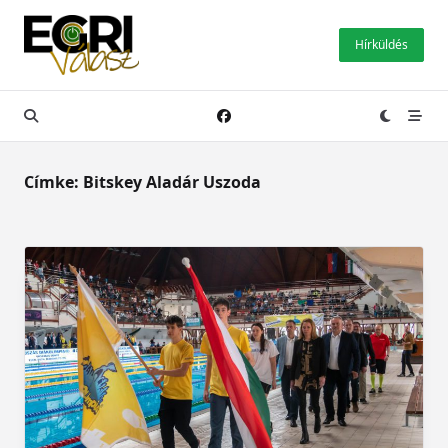
Skip
to
Hírküldés
content
Címke:
Bitskey Aladár Uszoda