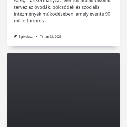
Az egri önkormányzat jelentős átalakításokat
tervez az óvodák, bölcsődék és szociális
intézmények működésében, amely évente 90
millió forintos
...
Egrivalasz
Jan 22, 2025