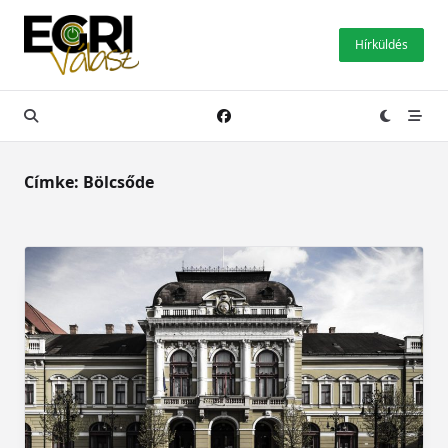
Skip
to
Hírküldés
content
Címke:
Bölcsőde