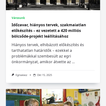
Városunk
Időzavar, hiányos tervek, szakmaiatlan
előkészítés – ez vezetett a 420 milliós
bölcsőde-projekt leállításához
Hiányos tervek, elhibázott előkészítés és
tarthatatlan határidők – ezekkel a
problémákkal szembesült az egri
önkormányzat, amikor átvette az
...
Egrivalasz
Okt 15, 2025