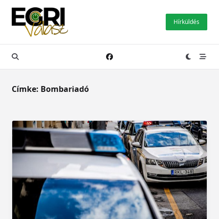
Skip
to
Hírküldés
content
Címke:
Bombariadó