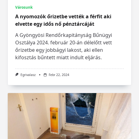
Városunk
A nyomozók őrizetbe vették a férfit aki
elvette egy idős nő pénztárcáját
A Gyöngyösi Rendőrkapitányság Bűnügyi
Osztálya 2024. február 20-án délelőtt vett
őrizetbe egy jobbágyi lakost, aki ellen
kifosztás bűntett miatt indult eljárás.
Egrivalasz
Febr 22, 2024