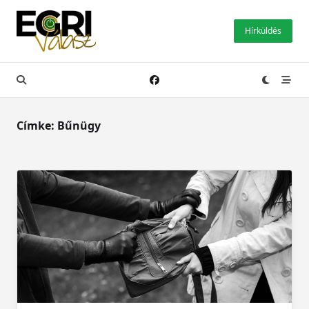
Skip
to
Hírküldés
content
Címke:
Bűnügy