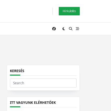
Hírküldés
KERESÉS
Search
for:
ITT VAGYUNK ELÉRHETŐEK