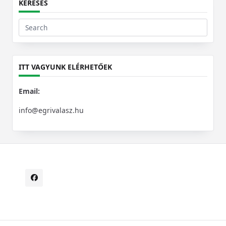
KERESÉS
Search
for:
ITT VAGYUNK ELÉRHETŐEK
Email:
info@egrivalasz.hu