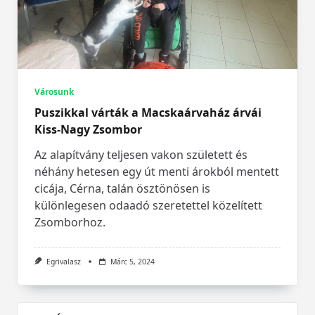
Városunk
Puszikkal várták a Macskaárvaház árvái
Kiss-Nagy Zsombor
Az alapítvány teljesen vakon született és
néhány hetesen egy út menti árokból mentett
cicája, Cérna, talán ösztönösen is
különlegesen odaadó szeretettel közelített
Zsomborhoz.
Egrivalasz
Márc 5, 2024