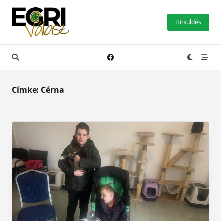
Skip
to
Hírküldés
content
Címke:
Cérna