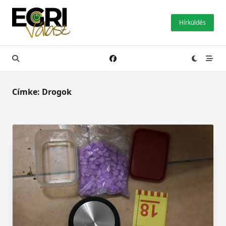
Skip
to
Hírküldés
content
Címke:
Drogok