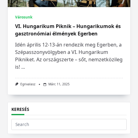
Városunk
VI. Hungarikum Piknik – Hungarikumok és
gasztronómiai élmények Egerben
Idén április 12-13-án rendezik meg Egerben, a
Szépasszonyvölgyben a VI. Hungarikum
Pikniket. Az országszerte – sőt, nemzetközileg
is!
...
Egrivalasz
Márc 11, 2025
KERESÉS
Search
for: