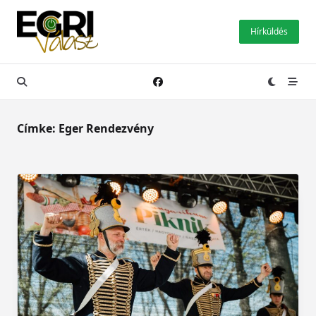
Skip
to
Hírküldés
content
Címke:
Eger Rendezvény