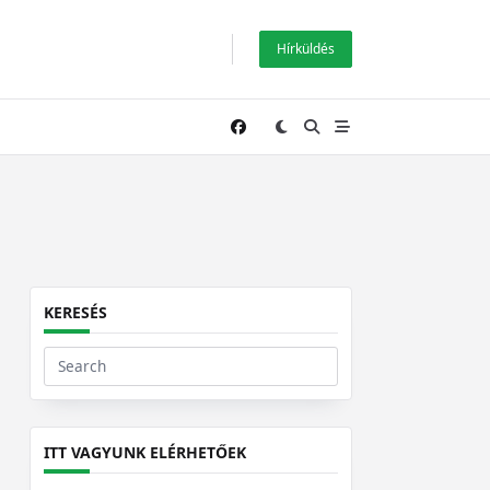
Hírküldés
KERESÉS
Search
for:
ITT VAGYUNK ELÉRHETŐEK