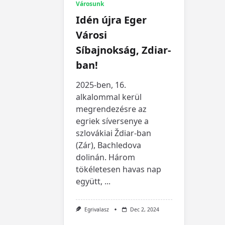
Városunk
Idén újra Eger
Városi
Síbajnokság, Zdiar-
ban!
2025-ben, 16.
alkalommal kerül
megrendezésre az
egriek síversenye a
szlovákiai Ždiar-ban
(Zár), Bachledova
dolinán. Három
tökéletesen havas nap
együtt,
...
Egrivalasz
Dec 2, 2024