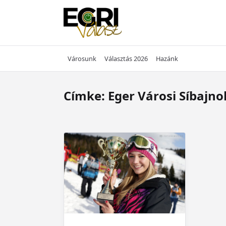
Skip
to
content
Városunk
Választás 2026
Hazánk
Címke:
Eger Városi Síbajn