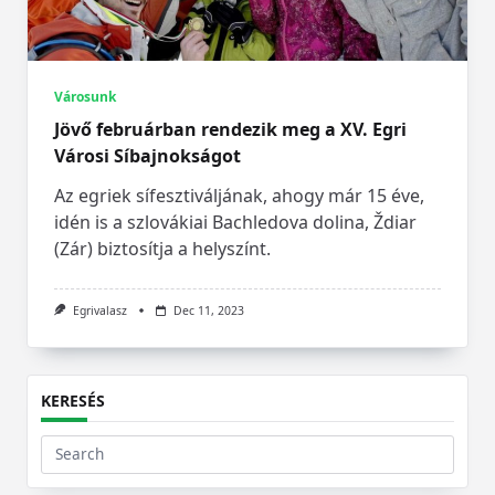
Városunk
Jövő februárban rendezik meg a XV. Egri
Városi Síbajnokságot
Az egriek sífesztiváljának, ahogy már 15 éve,
idén is a szlovákiai Bachledova dolina, Ždiar
(Zár) biztosítja a helyszínt.
Egrivalasz
Dec 11, 2023
KERESÉS
Search
for: