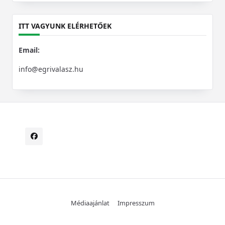
for:
ITT VAGYUNK ELÉRHETŐEK
Email:
info@egrivalasz.hu
Médiaajánlat
Impresszum