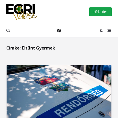
Skip
to
Hírküldés
content
Címke:
Eltűnt Gyermek