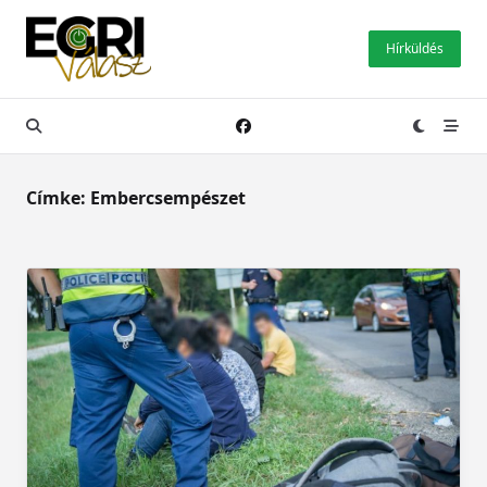
Skip
to
Hírküldés
content
Címke:
Embercsempészet