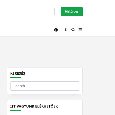
Hírküldés
KERESÉS
Search
for:
ITT VAGYUNK ELÉRHETŐEK