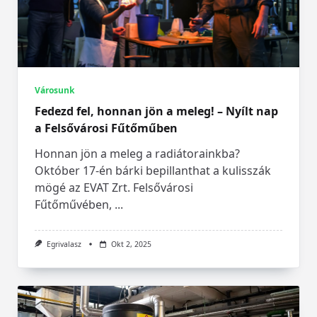
Városunk
Fedezd fel, honnan jön a meleg! – Nyílt nap
a Felsővárosi Fűtőműben
Honnan jön a meleg a radiátorainkba?
Október 17-én bárki bepillanthat a kulisszák
mögé az EVAT Zrt. Felsővárosi
Fűtőművében,
...
Egrivalasz
Okt 2, 2025