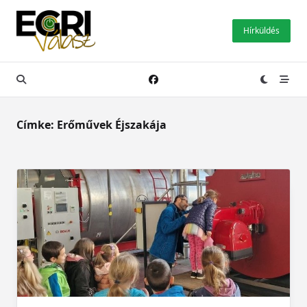
Skip
to
Hírküldés
content
Címke:
Erőművek Éjszakája