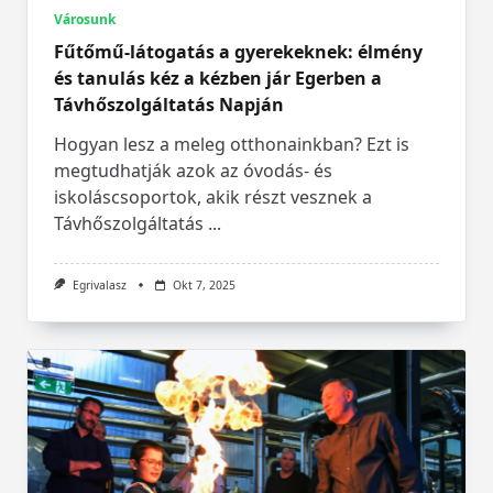
Városunk
Fűtőmű-látogatás a gyerekeknek: élmény
és tanulás kéz a kézben jár Egerben a
Távhőszolgáltatás Napján
Hogyan lesz a meleg otthonainkban? Ezt is
megtudhatják azok az óvodás- és
iskoláscsoportok, akik részt vesznek a
Távhőszolgáltatás
...
Egrivalasz
Okt 7, 2025